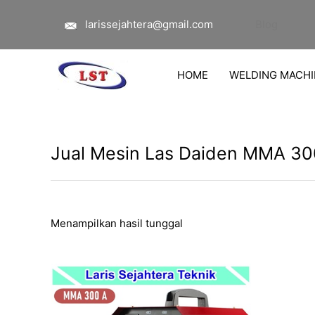
Lewati
larissejahtera@gmail.com
Blog
ke
konten
HOME
WELDING MACHI
Jual Mesin Las Daiden MMA 30
Menampilkan hasil tunggal