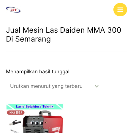
Lewati
Main
ke
Men
konten
Jual Mesin Las Daiden MMA 300
Di Semarang
Menampilkan hasil tunggal