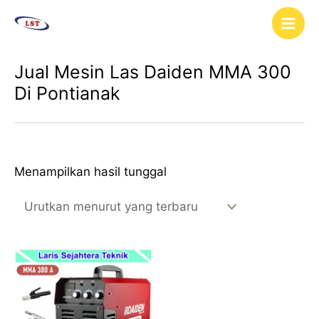
Lewati
Main
ke
Men
konten
Jual Mesin Las Daiden MMA 300
Di Pontianak
Menampilkan hasil tunggal