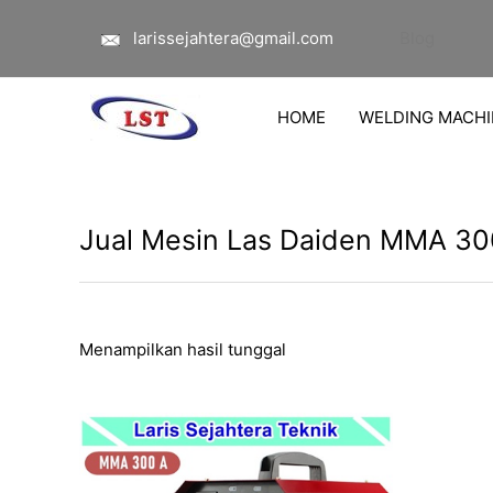
Lewati
larissejahtera@gmail.com
Blog
ke
konten
HOME
WELDING MACHI
Jual Mesin Las Daiden MMA 300
Menampilkan hasil tunggal