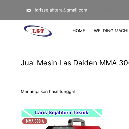
Lewati
larissejahtera@gmail.com
Blog
ke
konten
HOME
WELDING MACHI
Jual Mesin Las Daiden MMA 30
Menampilkan hasil tunggal