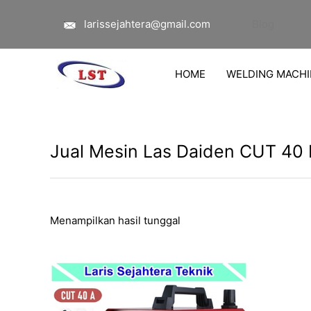
Lewati
larissejahtera@gmail.com
Blog
ke
konten
HOME
WELDING MACHI
Jual Mesin Las Daiden CUT 40 
Menampilkan hasil tunggal