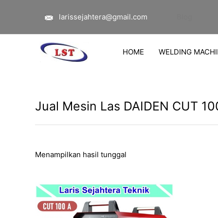
Lewati
larissejahtera@gmail.com
Blog
ke
konten
HOME
WELDING MACHI
Jual Mesin Las DAIDEN CUT 10
Menampilkan hasil tunggal