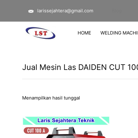
Lewati
larissejahtera@gmail.com
Blog
ke
konten
HOME
WELDING MACHI
Jual Mesin Las DAIDEN CUT 10
Menampilkan hasil tunggal