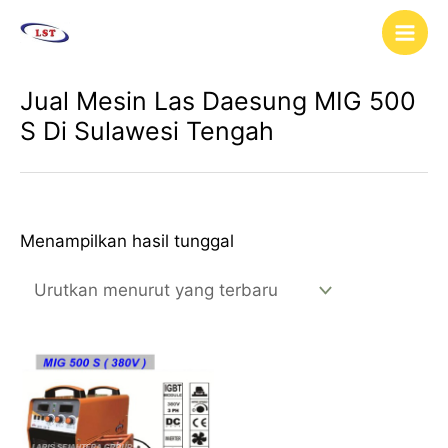
Lewati
Main
ke
Men
konten
Jual Mesin Las Daesung MIG 500
S Di Sulawesi Tengah
Menampilkan hasil tunggal