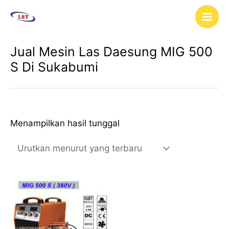
Lewati
Main
ke
Men
konten
Jual Mesin Las Daesung MIG 500
S Di Sukabumi
Menampilkan hasil tunggal