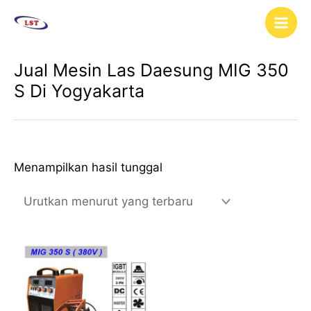
Lewati
Main
ke
Men
konten
Jual Mesin Las Daesung MIG 350
S Di Yogyakarta
Menampilkan hasil tunggal