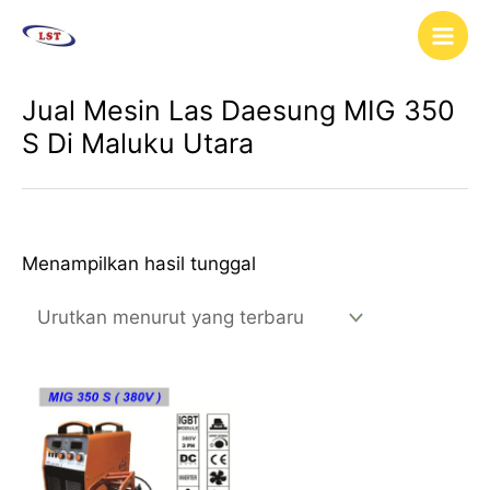
Lewati
Main
ke
Men
konten
Jual Mesin Las Daesung MIG 350
S Di Maluku Utara
Menampilkan hasil tunggal