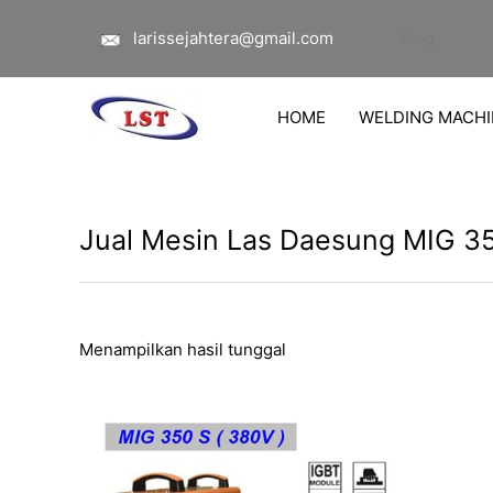
Lewati
larissejahtera@gmail.com
Blog
ke
konten
HOME
WELDING MACHI
Jual Mesin Las Daesung MIG 35
Menampilkan hasil tunggal