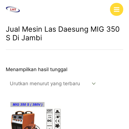
Lewati
Main
ke
Men
konten
Jual Mesin Las Daesung MIG 350
S Di Jambi
Menampilkan hasil tunggal