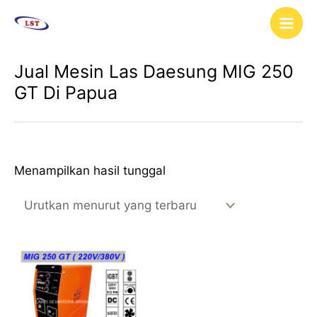
Lewati
Main
ke
Men
konten
Jual Mesin Las Daesung MIG 250
GT Di Papua
Menampilkan hasil tunggal