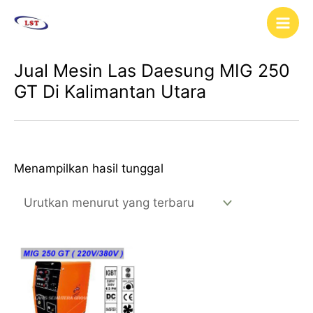
Lewati
Main
ke
Men
konten
Jual Mesin Las Daesung MIG 250
GT Di Kalimantan Utara
Menampilkan hasil tunggal