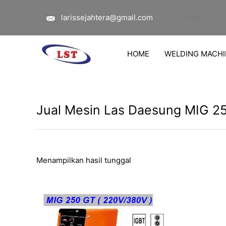
Lewati
larissejahtera@gmail.com
Blog
ke
konten
HOME
WELDING MACHI
Jual Mesin Las Daesung MIG 2
Menampilkan hasil tunggal