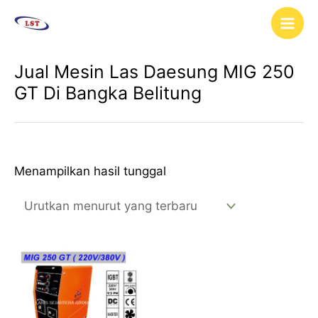
Lewati
Main
ke
Men
konten
Jual Mesin Las Daesung MIG 250
GT Di Bangka Belitung
Menampilkan hasil tunggal