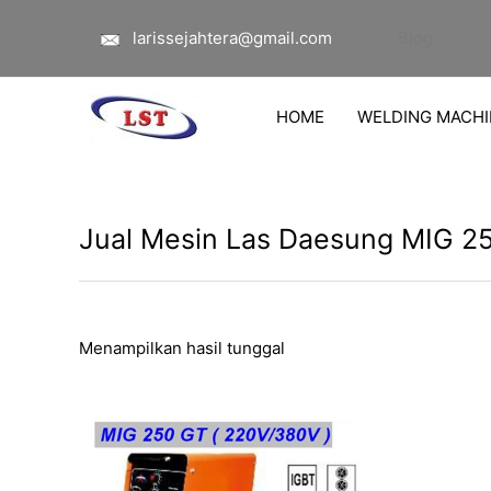
Lewati
larissejahtera@gmail.com
Blog
ke
konten
HOME
WELDING MACHI
Jual Mesin Las Daesung MIG 25
Menampilkan hasil tunggal