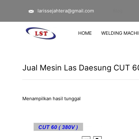
Lewati
larissejahtera@gmail.com
Blog
ke
konten
HOME
WELDING MACHI
Jual Mesin Las Daesung CUT 6
Menampilkan hasil tunggal