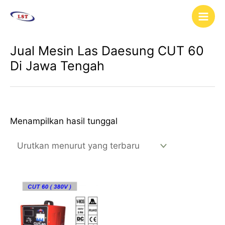
Lewati
Main
ke
Men
konten
Jual Mesin Las Daesung CUT 60
Di Jawa Tengah
Menampilkan hasil tunggal