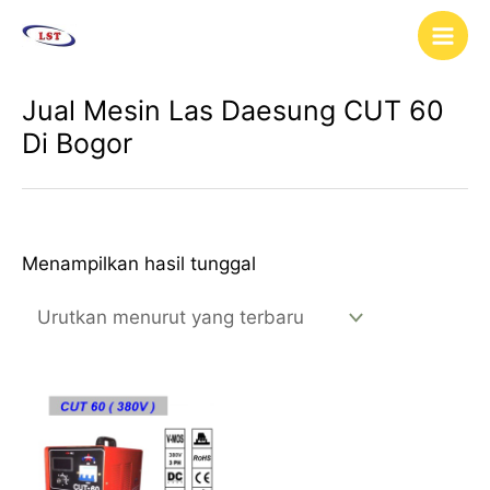
Lewati
Main
ke
Men
konten
Jual Mesin Las Daesung CUT 60
Di Bogor
Menampilkan hasil tunggal