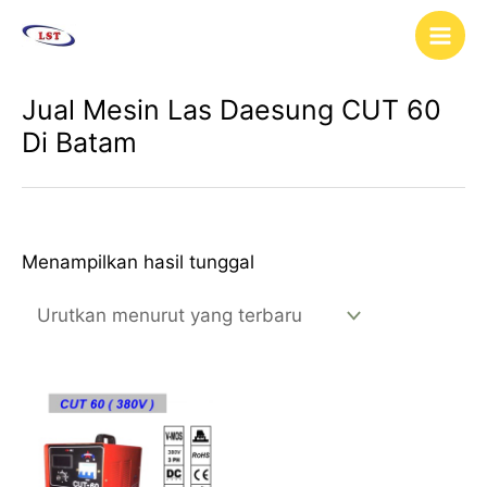
Lewati
Main
ke
Men
konten
Jual Mesin Las Daesung CUT 60
Di Batam
Menampilkan hasil tunggal