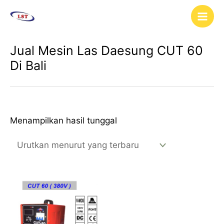
Lewati
Main
ke
Men
konten
Jual Mesin Las Daesung CUT 60
Di Bali
Menampilkan hasil tunggal