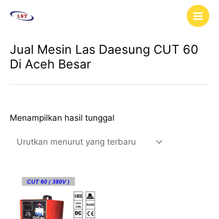
Lewati
Main
ke
Men
konten
Jual Mesin Las Daesung CUT 60
Di Aceh Besar
Menampilkan hasil tunggal