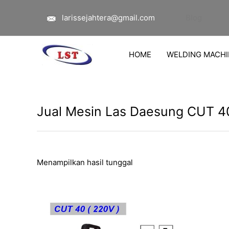
Lewati
larissejahtera@gmail.com
Blog
ke
konten
HOME
WELDING MACHI
Jual Mesin Las Daesung CUT 40
Menampilkan hasil tunggal