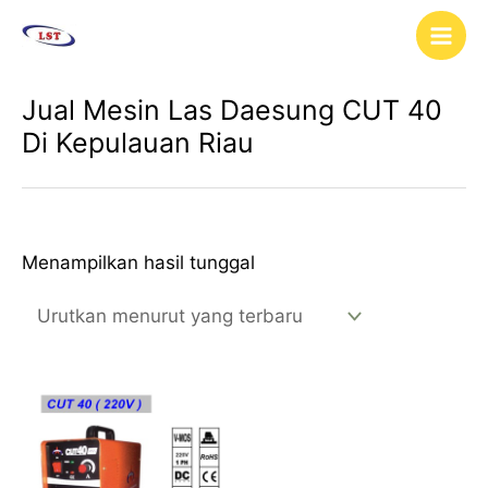
Lewati
Main
ke
Men
konten
Jual Mesin Las Daesung CUT 40
Di Kepulauan Riau
Menampilkan hasil tunggal