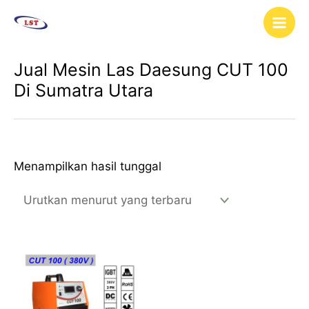
Lewati
Main
ke
Men
konten
Jual Mesin Las Daesung CUT 100
Di Sumatra Utara
Menampilkan hasil tunggal