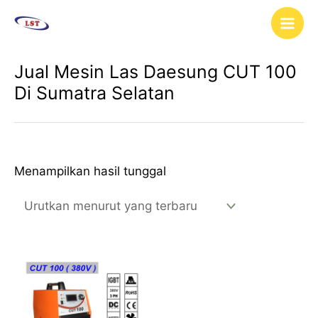
Lewati
Main
ke
Men
konten
Jual Mesin Las Daesung CUT 100
Di Sumatra Selatan
Menampilkan hasil tunggal