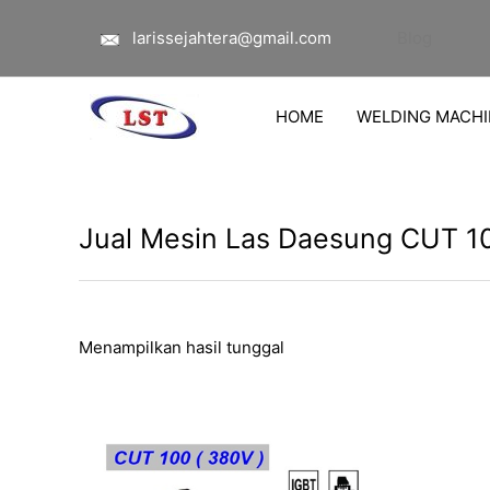
Lewati
larissejahtera@gmail.com
Blog
ke
konten
HOME
WELDING MACHI
Jual Mesin Las Daesung CUT 10
Menampilkan hasil tunggal