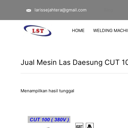
Lewati
larissejahtera@gmail.com
Blog
ke
konten
HOME
WELDING MACHI
Jual Mesin Las Daesung CUT 10
Menampilkan hasil tunggal