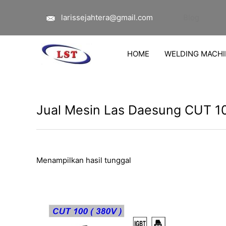
Lewati
larissejahtera@gmail.com
Blog
ke
konten
HOME
WELDING MACHI
Jual Mesin Las Daesung CUT 1
Menampilkan hasil tunggal