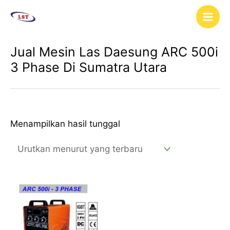
Lewati
Main
ke
Men
konten
Jual Mesin Las Daesung ARC 500i
3 Phase Di Sumatra Utara
Menampilkan hasil tunggal