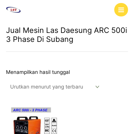
Lewati
Main
ke
Men
konten
Jual Mesin Las Daesung ARC 500i
3 Phase Di Subang
Menampilkan hasil tunggal