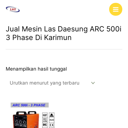
Lewati
Main
ke
Men
konten
Jual Mesin Las Daesung ARC 500i
3 Phase Di Karimun
Menampilkan hasil tunggal