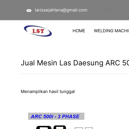
Lewati
larissejahtera@gmail.com
Blog
ke
konten
HOME
WELDING MACHI
Jual Mesin Las Daesung ARC 50
Menampilkan hasil tunggal